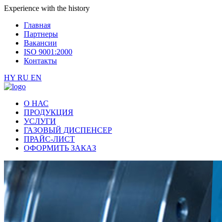
Еxperience with the history
Главная
Партнеры
Вакансии
ISO 9001:2000
Контакты
HY
RU
EN
О НАС
ПРОДУКЦИЯ
УСЛУГИ
ГАЗОВЫЙ ДИСПЕНСЕР
ПРАЙС-ЛИСТ
ОФОРМИТЬ ЗАКАЗ